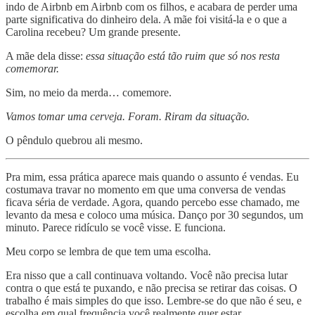
indo de Airbnb em Airbnb com os filhos, e acabara de perder uma
parte significativa do dinheiro dela. A mãe foi visitá-la e o que a
Carolina recebeu? Um grande presente.
A mãe dela disse:
essa situação está tão ruim que só nos resta
comemorar.
Sim, no meio da merda… comemore.
Vamos tomar uma cerveja. Foram. Riram da situação.
O pêndulo quebrou ali mesmo.
Pra mim, essa prática aparece mais quando o assunto é vendas. Eu
costumava travar no momento em que uma conversa de vendas
ficava séria de verdade. Agora, quando percebo esse chamado, me
levanto da mesa e coloco uma música. Danço por 30 segundos, um
minuto. Parece ridículo se você visse. E funciona.
Meu corpo se lembra de que tem uma escolha.
Era nisso que a call continuava voltando. Você não precisa lutar
contra o que está te puxando, e não precisa se retirar das coisas. O
trabalho é mais simples do que isso. Lembre-se do que não é seu, e
escolha em qual frequência você realmente quer estar.